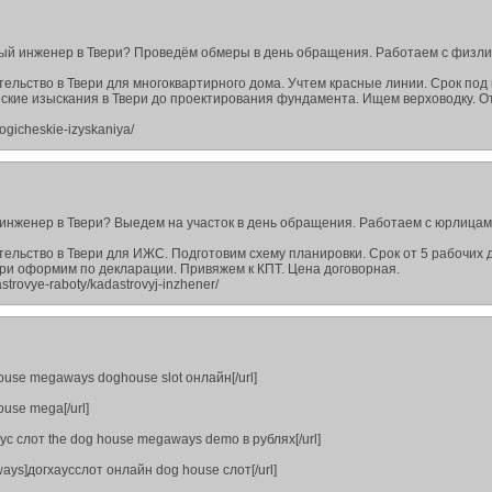
ый инженер в Твери? Проведём обмеры в день обращения. Работаем с физли
льство в Твери для многоквартирного дома. Учтем красные линии. Срок под 
ские изыскания в Твери до проектирования фундамента. Ищем верховодку. О
logicheskie-izyskaniya/
нженер в Твери? Выедем на участок в день обращения. Работаем с юрлицам
ельство в Твери для ИЖС. Подготовим схему планировки. Срок от 5 рабочих 
ери оформим по декларации. Привяжем к КПТ. Цена договорная.
astrovye-raboty/kadastrovyj-inzhener/
 house megaways doghouse slot онлайн[/url]
ouse mega[/url]
хаус слот the dog house megaways demo в рублях[/url]
ways]догхаусслот онлайн dog house слот[/url]