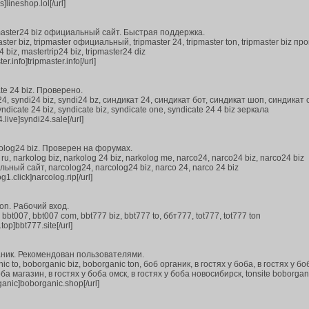
s]lineshop.lol[/url]
aster24 biz официальный сайт. Быстрая поддержка.
ster biz, tripmaster официальный, tripmaster 24, tripmaster ton, tripmaster biz пр
 biz, mastertrip24 biz, tripmaster24 diz
er.info]tripmaster.info[/url]
e 24 biz. Проверено.
 syndi24 biz, syndi24 bz, синдикат 24, синдикат бот, синдикат шоп, синдикат 
icate 24 biz, syndicate biz, syndicate one, syndicate 24 4 biz зеркала
4.live]syndi24.sale[/url]
log24 biz. Проверен на форумах.
u, narkolog biz, narkolog 24 biz, narkolog me, narco24, narco24 biz, narco24 biz
ый сайт, narcolog24, narcolog24 biz, narco 24, narco 24 biz
g1.click]narcolog.rip[/url]
on. Рабочий вход.
bt007, bbt007 com, bbt777 biz, bbt777 to, ббт777, tot777, tot777 ton
top]bbt777.site[/url]
ник. Рекомендован пользователями.
o, boborganic biz, boborganic ton, боб органик, в гостях у боба, в гостях у боб
оба магазин, в гостях у боба омск, в гостях у боба новосибирск, tonsite boborgan
rganic]boborganic.shop[/url]