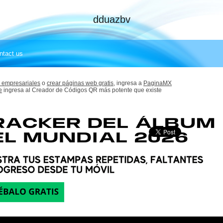
dduazbv
ntact us
 empresariales
o
crear páginas web gratis,
ingresa a
PaginaMX
e
ingresa al Creador de Códigos QR más potente que existe