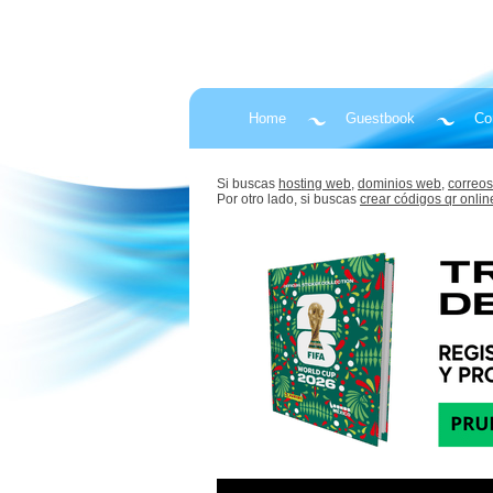
Home
Guestbook
Co
Si buscas
hosting web,
dominios web,
correos
Por otro lado, si buscas
crear códigos qr onlin