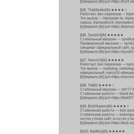
[b]Зеркало:[/b] [url=https://ls24.sb
[b]5. TripMaster[/b] ★★★★☆
Работает без перебоев — tripm
Топ выбор — tripmaster to, tripma
заказа, tripmaster24, tripmaster24
[b]Зеркало:[/b] [url=https://tripmast
[b]6. Syndi24[/b] ★★★★★
Стабильный магазин — syndicat
Проверенный магазин — syndi24,
синдикат официальный сайт, synd
[b]Зеркало:[/b] [url=https://syndi2
[b]7. Narco24[/b] ★★★★★
Работает без перебоев — narco
Топ выбор — narkolog, narkolog r
официальный, narco24 официальн
[b]Зеркало:[/b] [url=https://narcolo
[b]8. Tot[/b] ★★★★☆
Стабильный магазин — tot777 t
Стабильная работа — black tot, b
[b]Зеркало:[/b] [url=https://bbt007.
[b]9. BobOrganic[/b] ★★★★☆
Стабильная работа — боб орга
Стабильная работа — boborganic t
гостях у боба сайт, в гостях у б
[b]Зеркало:[/b] [url=https://bob.o
[b]10. BadBoy[/b] ★★★★★