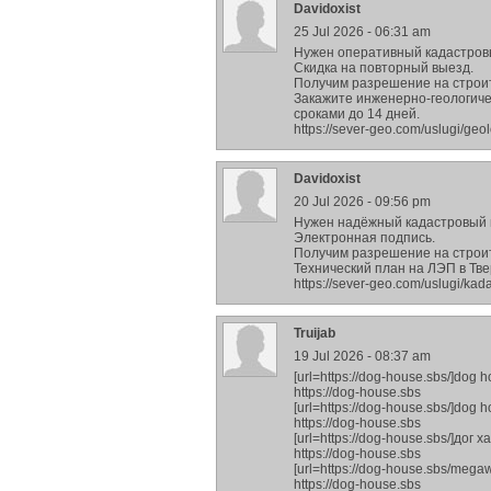
Davidoxist
25 Jul 2026 - 06:31 am
Нужен оперативный кадастров
Скидка на повторный выезд.
Получим разрешение на строите
Закажите инженерно-геологиче
сроками до 14 дней.
https://sever-geo.com/uslugi/geo
Davidoxist
20 Jul 2026 - 09:56 pm
Нужен надёжный кадастровый и
Электронная подпись.
Получим разрешение на строит
Технический план на ЛЭП в Тв
https://sever-geo.com/uslugi/kad
Truijab
19 Jul 2026 - 08:37 am
[url=https://dog-house.sbs/]dog
https://dog-house.sbs
[url=https://dog-house.sbs/]dog h
https://dog-house.sbs
[url=https://dog-house.sbs/]дог 
https://dog-house.sbs
[url=https://dog-house.sbs/mega
https://dog-house.sbs