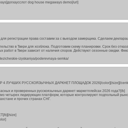
aways]догхаусслот dog house megaways demo[/url]
и для регистрации права составим за с выездом замерщика. Сделаем деклар
льство в Твери для хозблока. Подготовим схему планировки. Срок без отказа
х работ в Твери зависит от наличия споров. Действуют сезонные скидки. Фи
odezicheskie-izyskaniya/poderevnaya-semka/
ОБЗОР 4 ЛУЧШИХ РУССКОЯЗЫЧНЫХ ДАРКНЕТ ПЛОЩАДОК 2026[/color][/size][/cente
пасных и проверенных русскоязычных даркнет маркетплейсах 2026 года?[/b]
из четырех лидирующих платформ, которые контролируют подпольный рыно
захстане и прочих странах СНГ.
/b][/size]
lor]