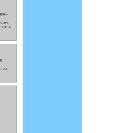
цами.
ключ.
тчет со
и.
дней.