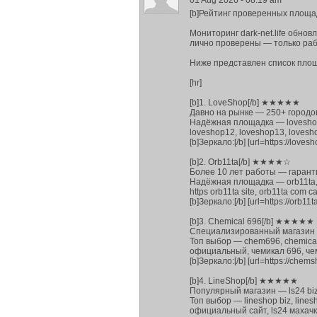
01 Aug 2026 - 08:19 am
[b]Рейтинг проверенных площад
Мониторинг dark-net.life обно
лично проверены — только раб
Ниже представлен список площ
[hr]
[b]1. LoveShop[/b] ★★★★★
Давно на рынке — 250+ городо
Надёжная площадка — loveshop, 
loveshop12, loveshop13, loves
[b]Зеркало:[/b] [url=https://loves
[b]2. Orb11ta[/b] ★★★★☆
Более 10 лет работы — гарант
Надёжная площадка — orb11ta, orb
https orb11ta site, orb11ta com с
[b]Зеркало:[/b] [url=https://orb11ta
[b]3. Chemical 696[/b] ★★★★★
Специализированный магазин —
Топ выбор — chem696, chemical6
официальный, чемикал 696, че
[b]Зеркало:[/b] [url=https://che
[b]4. LineShop[/b] ★★★★★
Популярный магазин — ls24 bi
Топ выбор — lineshop biz, linesh
официальный сайт, ls24 махачкала