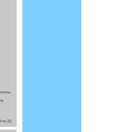
 лирика
ику
ас.[/i]