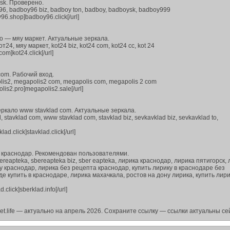
sk. Проверено.
 badboy96 biz, badboy ton, badboy, badboysk, badboy999
oy96.shop]badboy96.click[/url]
о — мяу маркет. Актуальные зеркала.
4, мяу маркет, kot24 biz, kot24 com, kot24 cc, kot 24
com]kot24.click[/url]
om. Рабочий вход.
s2, megapolis2 com, megapolis com, megapolis 2 com
olis2.pro]megapolis2.sale[/url]
ркало www stavklad com. Актуальные зеркала.
tavklad com, www stavklad com, stavklad biz, sevkavklad biz, sevkavklad to,
lad.click]stavklad.click[/url]
 краснодар. Рекомендован пользователями.
ereapteka, sbereapteka biz, sber eapteka, лирика краснодар, лирика пятигорск,
ку краснодар, лирика без рецепта краснодар, купить лирику в краснодаре без
де купить в краснодаре, лирика махачкала, ростов на дону лирика, купить лир
d.click]sberklad.info[/url]
et.life — актуально на апрель 2026. Сохраните ссылку — ссылки актуальны сейч