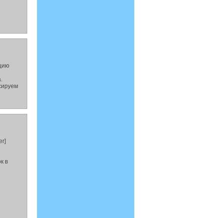
ацию
.
ксируем
r]
к в