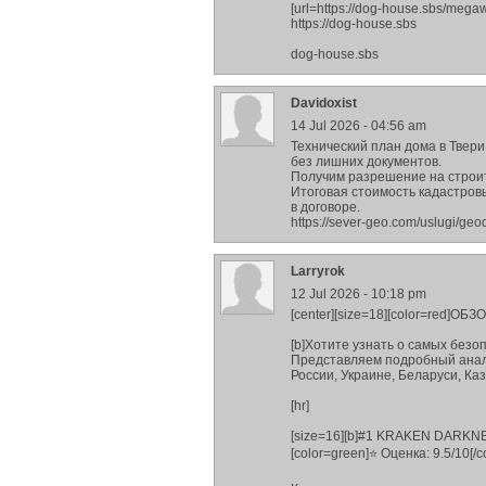
[url=https://dog-house.sbs/meg
https://dog-house.sbs
dog-house.sbs
Davidoxist
14 Jul 2026 - 04:56 am
Технический план дома в Твер
без лишних документов.
Получим разрешение на строите
Итоговая стоимость кадастровы
в договоре.
https://sever-geo.com/uslugi/ge
Larryrok
12 Jul 2026 - 10:18 pm
[center][size=18][color=red]
[b]Хотите узнать о самых безо
Представляем подробный анал
России, Украине, Беларуси, Ка
[hr]
[size=16][b]#1 KRAKEN DARKNET[
[color=green]⭐ Оценка: 9.5/10[/co