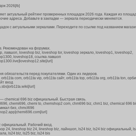
ок 2026[/b]
вляет актуальный рейтинг проверенных площадок 2026 года. Каждая из площа
очие адреса. Добавьте в закладки — зеркала периодически меняются.
адок с актуальными зеркалами. Переходите по ссылке под названием магази
в. Рекомендован на форумах.
лавшоп, loveshop biz, loveshop tor, loveshop зеркало, loveshop1, loveshop2,
hop1300, loveshop18, ссылка лавшоп
hop1300.live]loveshop12.site[/url]
ия обязательств перед покупателями. Один из лидеров.
11ta com, orb11ta vip, orb11ta сайт, orb11ta top, orb11ta org, orb11ta ton, орби
айт вход
.sbs]orb11ta.wiki[/url]
 chemical 696 biz официальный. Быстрая связь.
96, chemi696, chemi to, chemshop2 com, chm696 biz, chm1 biz, chemical 696 b
микал биз, chmcl696
mshop2.app]chemi696.com[/url]
z официальный. Рабочий вход.
op 24, lineshop biz 24, lineshop blz, лайншоп, ls24 biz, ls24 biz официальный, ls
, ls24 blz, ls25 biz, ls24 bis