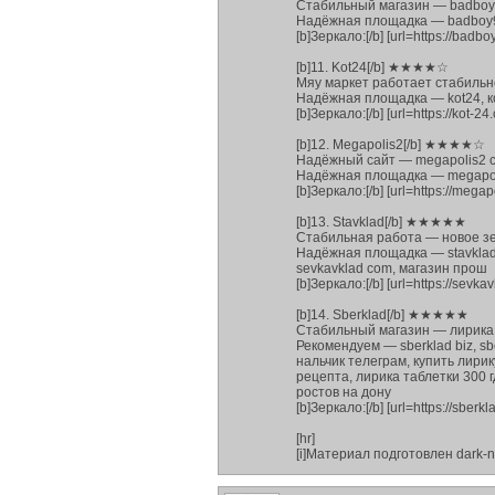
Стабильный магазин — badboy
Надёжная площадка — badboy96,
[b]Зеркало:[/b] [url=https://badb
[b]11. Kot24[/b] ★★★★☆
Мяу маркет работает стабильн
Надёжная площадка — kot24, кот2
[b]Зеркало:[/b] [url=https://kot-24.
[b]12. Megapolis2[/b] ★★★★☆
Надёжный сайт — megapolis2 c
Надёжная площадка — megapoli
[b]Зеркало:[/b] [url=https://megap
[b]13. Stavklad[/b] ★★★★★
Стабильная работа — новое зе
Надёжная площадка — stavklad, s
sevkavklad com, магазин прош
[b]Зеркало:[/b] [url=https://sevkavk
[b]14. Sberklad[/b] ★★★★★
Стабильный магазин — лирика
Рекомендуем — sberklad biz, sb
нальчик телеграм, купить лири
рецепта, лирика таблетки 300 г
ростов на дону
[b]Зеркало:[/b] [url=https://sberkla
[hr]
[i]Материал подготовлен dark-n