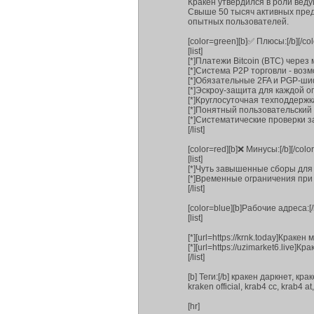
Кракен утвердился в роли вед
Свыше 50 тысяч активных пре
опытных пользователей.
[color=green][b]✅ Плюсы:[/b][/col
[list]
[*]Платежи Bitcoin (BTC) чере
[*]Система P2P торговли - воз
[*]Обязательные 2FA и PGP-ш
[*]Эскроу-защита для каждой 
[*]Круглосуточная техподдержк
[*]Понятный пользовательский
[*]Систематические проверки 
[/list]
[color=red][b]❌ Минусы:[/b][/color
[list]
[*]Чуть завышенные сборы для
[*]Временные ограничения при
[/list]
[color=blue][b]Рабочие адреса:[/b
[list]
[*][url=https://krnk.today]Кракен 
[*][url=https://uzimarket6.live]Кр
[/list]
[b] Теги:[/b] кракен даркнет, кра
kraken official, krab4 cc, krab4 at
[hr]