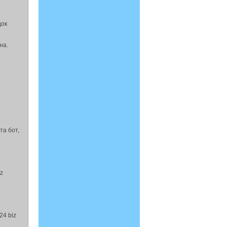
док
на.
та бот,
iz
24 biz