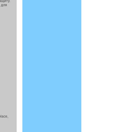
ащиту.
 для
place,