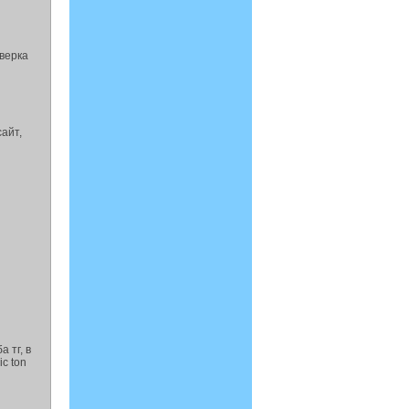
оверка
сайт,
а тг, в
ic ton