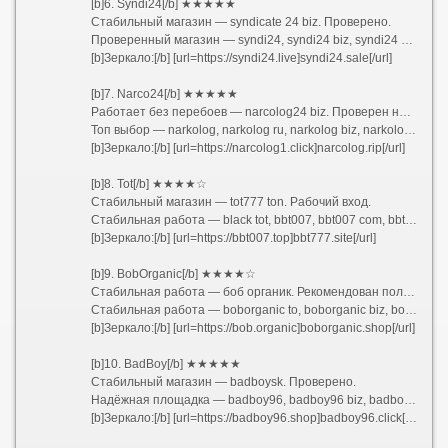
[b]6. Syndi24[/b] ★★★★★
Стабильный магазин — syndicate 24 biz. Проверено.
Проверенный магазин — syndi24, syndi24 biz, syndi24 bz, синдикат 24, синдикат бот, синдикат шоп, синдикат сайт, синдикат официальный сайт, syndicate 24 biz, syndicate biz, syndicate one, syndicate 24 4 biz зеркала
[b]Зеркало:[/b] [url=https://syndi24.live]syndi24.sale[/url]
[b]7. Narco24[/b] ★★★★★
Работает без перебоев — narcolog24 biz. Проверен на форумах.
Топ выбор — narkolog, narkolog ru, narkolog biz, narkolog 24 biz, narkolog me, narco24, narco24 biz, narco24 biz официальный, narco24 официальный сайт, narcolog24, narcolog24 biz, narco 24, narco 24 biz
[b]Зеркало:[/b] [url=https://narcolog1.click]narcolog.rip[/url]
[b]8. Tot[/b] ★★★★☆
Стабильный магазин — tot777 ton. Рабочий вход.
Стабильная работа — black tot, bbt007, bbt007 com, bbt777 biz, bbt777 to, ббт777, tot777, tot777 ton
[b]Зеркало:[/b] [url=https://bbt007.top]bbt777.site[/url]
[b]9. BobOrganic[/b] ★★★★☆
Стабильная работа — боб органик. Рекомендован пользователями.
Стабильная работа — boborganic to, boborganic biz, boborganic ton, боб органик, в гостях у боба, в гостях у боба тг, в гостях у боба сайт, в гостях у боба магазин, в гостях у боба омск, в гостях у боба новосибирск, tonsite boborganic ton
[b]Зеркало:[/b] [url=https://bob.organic]boborganic.shop[/url]
[b]10. BadBoy[/b] ★★★★★
Стабильный магазин — badboysk. Проверено.
Надёжная площадка — badboy96, badboy96 biz, badboy ton, badboy, badboysk, badboy999
[b]Зеркало:[/b] [url=https://badboy96.shop]badboy96.click[/url]