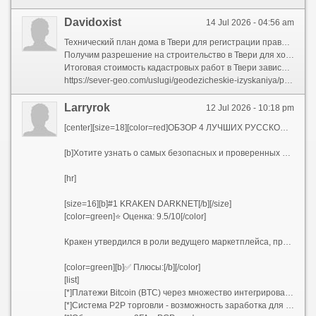
Davidoxist
14 Jul 2026 - 04:56 am
Технический план дома в Твери для регистрации права составим за с выездом замерщика. Сделаем декларацию без лишних документов.
Получим разрешение на строительство в Твери для хозблока. Подготовим схему планировки. Срок без отказа.
Итоговая стоимость кадастровых работ в Твери зависит от наличия споров. Действуют сезонные скидки. Фиксируем в договоре.
https://sever-geo.com/uslugi/geodezicheskie-izyskaniya/poderevnaya-semka/
Larryrok
12 Jul 2026 - 10:18 pm
[center][size=18][color=red]ОБЗОР 4 ЛУЧШИХ РУССКОЯЗЫЧНЫХ ДАРКНЕТ ПЛОЩАДОК 2026[/color][/size][/center]
[b]Хотите узнать о самых безопасных и проверенных русскоязычных даркнет маркетплейсах 2026 года?[/b] Представляем подробный анализ четырех лидирующих платформ, которые контролируют подпольный рынок в России, Украине, Беларуси, Казахстане и прочих странах СНГ.
[hr]
[size=16][b]#1 KRAKEN DARKNET[/b][/size]
[color=green]⭐ Оценка: 9.5/10[/color]
Кракен утвердился в роли ведущего маркетплейса, предлагая наиболее широкий ассортимент и надёжную защиту. Свыше 50 тысяч активных предложений и армейское шифрование превращают его в первоочередной выбор для опытных пользователей.
[color=green][b]✅ Плюсы:[/b][/color]
[list]
[*]Платежи Bitcoin (BTC) через множество интегрированных обменников
[*]Система P2P торговли - возможность заработка для продавцов