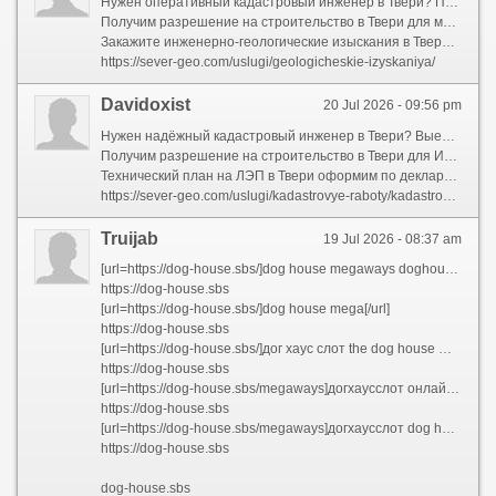
Нужен оперативный кадастровый инженер в Твери? Проведём обмеры в день обращения. Работаем с физлицами. Скидка на повторный выезд.
Получим разрешение на строительство в Твери для многоквартирного дома. Учтем красные линии. Срок под ключ.
Закажите инженерно-геологические изыскания в Твери до проектирования фундамента. Ищем верховодку. Отчет со сроками до 14 дней.
https://sever-geo.com/uslugi/geologicheskie-izyskaniya/
Davidoxist
20 Jul 2026 - 09:56 pm
Нужен надёжный кадастровый инженер в Твери? Выедем на участок в день обращения. Работаем с юрлицами. Электронная подпись.
Получим разрешение на строительство в Твери для ИЖС. Подготовим схему планировки. Срок от 5 рабочих дней.
Технический план на ЛЭП в Твери оформим по декларации. Привяжем к КПТ. Цена договорная.
https://sever-geo.com/uslugi/kadastrovye-raboty/kadastrovyj-inzhener/
Truijab
19 Jul 2026 - 08:37 am
[url=https://dog-house.sbs/]dog house megaways doghouse slot онлайн[/url]
https://dog-house.sbs
[url=https://dog-house.sbs/]dog house mega[/url]
https://dog-house.sbs
[url=https://dog-house.sbs/]дог хаус слот the dog house megaways demo в рублях[/url]
https://dog-house.sbs
[url=https://dog-house.sbs/megaways]догхаусслот онлайн dog house слот[/url]
https://dog-house.sbs
[url=https://dog-house.sbs/megaways]догхаусслот dog house megaways demo[/url]
https://dog-house.sbs
dog-house.sbs