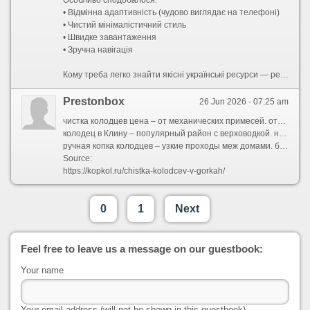
Особливо сподобалося:
• Відмінна адаптивність (чудово виглядає на телефоні)
• Чистий мінімалістичний стиль
• Швидке завантаження
• Зручна навігація
Кому треба легко знайти якісні українські ресурси — рекомендую заглянути.
Prestonbox
26 Jun 2026 - 07:25 am
чистка колодцев цена – от механических примесей. откачка грязной воды. зависит от глубины и загрязнения. абонемент на сезон 3 выезда
колодец в Клину – популярный район с верховодкой. новые колодцы под ключ. бесплатно оценим состояние воды. фиксированные цены без подряда
ручная копка колодцев – узкие проходы меж домами. без газона и плитки не повредим. цена от 35 000 ? глубина до 6 колец. скидка 10% на обустройство
Source:
https://kopkol.ru/chistka-kolodcev-v-gorkah/
0
1
Next
Feel free to leave us a message on our guestbook:
Your name
Your email address (will not be shown in this guestbook)