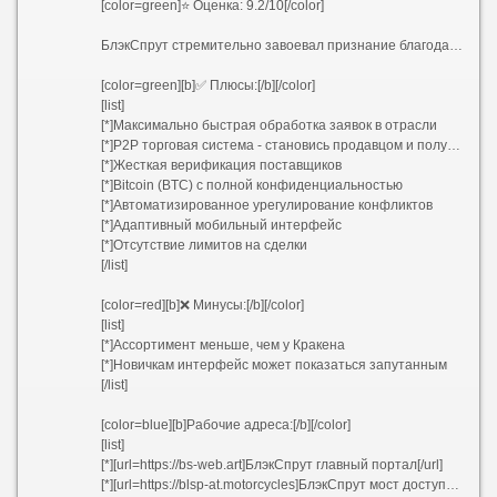
[color=green]⭐ Оценка: 9.2/10[/color]
БлэкСпрут стремительно завоевал признание благодаря мгновенным транзакциям и превосходной проверке поставщиков. Площадка славится русскоязычным комьюнити, при этом поддерживает все основные языки.
[color=green][b]✅ Плюсы:[/b][/color]
[list]
[*]Максимально быстрая обработка заявок в отрасли
[*]P2P торговая система - становись продавцом и получай доход
[*]Жесткая верификация поставщиков
[*]Bitcoin (BTC) с полной конфиденциальностью
[*]Автоматизированное урегулирование конфликтов
[*]Адаптивный мобильный интерфейс
[*]Отсутствие лимитов на сделки
[/list]
[color=red][b]❌ Минусы:[/b][/color]
[list]
[*]Ассортимент меньше, чем у Кракена
[*]Новичкам интерфейс может показаться запутанным
[/list]
[color=blue][b]Рабочие адреса:[/b][/color]
[list]
[*][url=https://bs-web.art]БлэкСпрут главный портал[/url]
[*][url=https://blsp-at.motorcycles]БлэкСпрут мост доступа[/url]