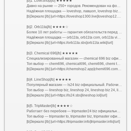
[b]1. LoveShop[/b] ★★★★★
Давно на рынке — 250+ городов. Рекомендован на форумах.
Надёжная площадка — loveshop, лавшоп, loveshop biz, loveshop tor, loveshop зеркало, loveshop1, loveshop2, loveshop12, loveshop13, loveshop1300, loveshop18, ссылка лавшоп
[b]Зеркало:[/b] [url=https://loveshop1300.live]loveshop12.site[/url]
[b]2. Orb11ta[/b] ★★★★☆
Более 10 лет работы — гарантия обязательств перед покупателями. Один из лидеров.
Надёжная площадка — orb11ta, orb11ta com, orb11ta vip, orb11ta сайт, orb11ta top, orb11ta org, orb11ta ton, орбита бот, https orb11ta site, orb11ta com сайт вход
[b]Зеркало:[/b] [url=https://orb11ta.sbs]orb11ta.wiki[/url]
[b]3. Chemical 696[/b] ★★★★★
Специализированный магазин — chemical 696 biz официальный. Быстрая связь.
Топ выбор — chem696, chemical696, chemi696, chemi to, chemshop2 com, chm696 biz, chm1 biz, chemical 696 biz официальный, чемикал 696, чемикал биз, chmcl696
[b]Зеркало:[/b] [url=https://chemshop2.app]chemi696.com[/url]
[b]4. LineShop[/b] ★★★★★
Популярный магазин — ls24 biz официальный. Рабочий вход.
Топ выбор — lineshop biz, lineshop 24, lineshop biz 24, lineshop blz, лайншоп, ls24 biz, ls24 biz официальный, ls24 biz официальный сайт, ls24 махачкала, ls24 blz, ls25 biz, ls24 bis
[b]Зеркало:[/b] [url=https://ls24.sbs]lineshop.lol[/url]
[b]5. TripMaster[/b] ★★★★☆
Работает без перебоев — tripmaster24 biz официальный сайт. Быстрая поддержка.
Топ выбор — tripmaster to, tripmaster biz, tripmaster официальный, tripmaster 24, tripmaster ton, tripmaster biz проверка заказа, tripmaster24, tripmaster24 biz, mastertrip24 biz, tripmaster24 diz
[b]Зеркало:[/b] [url=https://tripmaster.info]tripmaster.info[/url]