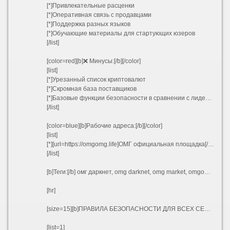
[*]Привлекательные расценки
[*]Оперативная связь с продавцами
[*]Поддержка разных языков
[*]Обучающие материалы для стартующих юзеров
[/list]
[color=red][b]❌ Минусы:[/b][/color]
[list]
[*]Урезанный список криптовалют
[*]Скромная база поставщиков
[*]Базовые функции безопасности в сравнении с лидерами
[/list]
[color=blue][b]Рабочие адреса:[/b][/color]
[list]
[*][url=https://omgomg.life]ОМГ официальная площадка[/url]
[/list]
[b]Теги:[/b] омг даркнет, omg darknet, omg market, omgomg, omg onion, omg tor, omg official, omg marketplace, omgomg ссылка, omgomg market, omgomg нарко, omgomg официальная, omgomg рабочая ссылка, omgomg маркет, сайт omgomg, omgomg зеркало, omgomg ton
[hr]
[size=15][b]ПРАВИЛА БЕЗОПАСНОСТИ ДЛЯ ВСЕХ СЕРВИСОВ[/b][/size]
[list=1]