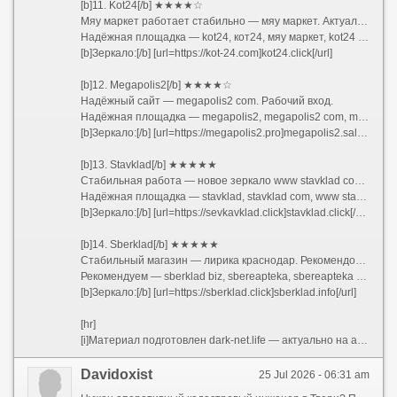
[b]11. Kot24[/b] ★★★★☆
Мяу маркет работает стабильно — мяу маркет. Актуальные зеркала.
Надёжная площадка — kot24, кот24, мяу маркет, kot24 biz, kot24 com, kot24 cc, kot 24
[b]Зеркало:[/b] [url=https://kot-24.com]kot24.click[/url]
[b]12. Megapolis2[/b] ★★★★☆
Надёжный сайт — megapolis2 com. Рабочий вход.
Надёжная площадка — megapolis2, megapolis2 com, megapolis com, megapolis 2 com
[b]Зеркало:[/b] [url=https://megapolis2.pro]megapolis2.sale[/url]
[b]13. Stavklad[/b] ★★★★★
Стабильная работа — новое зеркало www stavklad com. Актуальные зеркала.
Надёжная площадка — stavklad, stavklad com, www stavklad com, stavklad biz, sevkavklad biz, sevkavklad to, sevkavklad com, магазин прош
[b]Зеркало:[/b] [url=https://sevkavklad.click]stavklad.click[/url]
[b]14. Sberklad[/b] ★★★★★
Стабильный магазин — лирика краснодар. Рекомендован пользователями.
Рекомендуем — sberklad biz, sbereapteka, sbereapteka biz, sber eapteka, лирика краснодар, лирика пятигорск, лирика нальчик телеграм, купить лирику краснодар, лирика без рецепта краснодар, купить лирику в краснодаре без рецепта, лирика таблетки 300 где купить в краснодаре, лирика махачкала, ростов на дону лирика, купить лирику ростов на дону
[b]Зеркало:[/b] [url=https://sberklad.click]sberklad.info[/url]
[hr]
[i]Материал подготовлен dark-net.life — актуально на апрель 2026. Сохраните ссылку — ссылки актуальны сейчас.[/i]
Davidoxist
25 Jul 2026 - 06:31 am