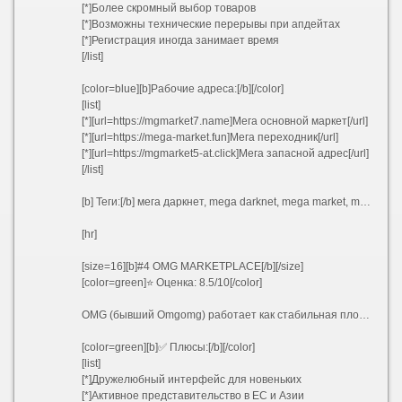
[*]Более скромный выбор товаров
[*]Возможны технические перерывы при апдейтах
[*]Регистрация иногда занимает время
[/list]
[color=blue][b]Рабочие адреса:[/b][/color]
[list]
[*][url=https://mgmarket7.name]Мега основной маркет[/url]
[*][url=https://mega-market.fun]Мега переходник[/url]
[*][url=https://mgmarket5-at.click]Мега запасной адрес[/url]
[/list]
[b] Теги:[/b] мега даркнет, mega darknet, mega market, mega onion, mega tor, mega official, mega marketplace, mega sb, mgmarket, mgmarket 5at, mgmarket 6at, mgmarket 6 at, mgmarket 5 at, mgmarket 7at
[hr]
[size=16][b]#4 OMG MARKETPLACE[/b][/size]
[color=green]⭐ Оценка: 8.5/10[/color]
OMG (бывший Omgomg) работает как стабильная площадка среднего звена, ориентированная на европейский и азиатский сегменты. Отличный старт для начинающих благодаря простой навигации.
[color=green][b]✅ Плюсы:[/b][/color]
[list]
[*]Дружелюбный интерфейс для новеньких
[*]Активное представительство в ЕС и Азии