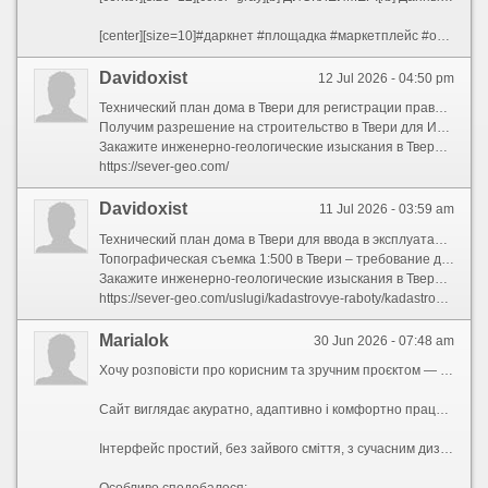
[center][size=10]#даркнет #площадка #маркетплейс #обзор #кракен #блэкспрут #мега #омг #крипта #безопасность #конфиденциальность #тор #онион #дарквеб[/size][/center]
Davidoxist
12 Jul 2026 - 04:50 pm
Технический план дома в Твери для регистрации права составим за 3 дня. Учтем газовое отопление без предоплаты.
Получим разрешение на строительство в Твери для ИЖС. Учтем красные линии. Срок без отказа.
Закажите инженерно-геологические изыскания в Твери до заливки свай. Бурение до 10 м. Отчет в электронном виде.
https://sever-geo.com/
Davidoxist
11 Jul 2026 - 03:59 am
Технический план дома в Твери для ввода в эксплуатацию составим за 1 день. Сделаем декларацию без лишних документов.
Топографическая съемка 1:500 в Твери – требование для стройки. Наносим подземные сети. Стоимость с обмерами зданий.
Закажите инженерно-геологические изыскания в Твери до зимнего сезона. Бурение до 10 м. Отчет с полевыми испытаниями.
https://sever-geo.com/uslugi/kadastrovye-raboty/kadastrovyj-inzhener/
Marialok
30 Jun 2026 - 07:48 am
Хочу розповісти про корисним та зручним проєктом — [url=https://laeoloef.space/]laeoloef.space[/url] — стильним і простим каталогом українських сайтів.
Сайт виглядає акуратно, адаптивно і комфортно працює.
Інтерфейс простий, без зайвого сміття, з сучасним дизайном і українською мовою.