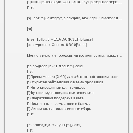
[*][url=https://bs-ssylki.work]БлэкСпрут резервное зеркало[/url]
[/list]
[b] Теги:[/b] блэкспрут, blacksprut, black sprut, blacksprut market, blacksprut onion, blacksprut tor, bs darknet, blacksprut official, blsp at, blsp ap, blsp at сайт, blsp at ru, blsp at media, bs2best at, bs2web at
[hr]
[size=16][b]#3 MEGA DARKNET[/b][/size]
[color=green]⭐ Оценка: 8.8/10[/color]
Мега отличается передовыми возможностями маркетплейса и активным сообществом. Проект акцентирует внимание на открытости продавцов через подробные оценки и комментарии покупателей.
[color=green][b]✅ Плюсы:[/b][/color]
[list]
[*]Прием Monero (XMR) для абсолютной анонимности
[*]Открытая рейтинговая система продавцов
[*]Интегрированный криптомиксер
[*]Функция мультиподписных кошельков
[*]Оперативная поддержка в чате
[*]Постоянные промо-акции и бонусы
[*]Минимальные комиссионные сборы
[/list]
[color=red][b]❌ Минусы:[/b][/color]
[list]