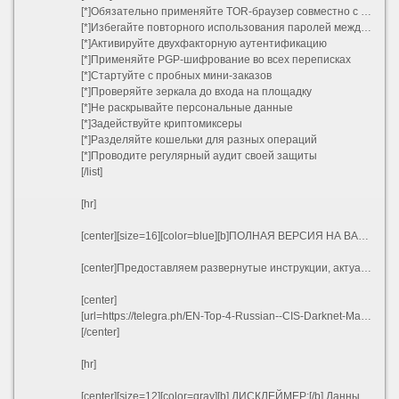
[*]Обязательно применяйте TOR-браузер совместно с VPN
[*]Избегайте повторного использования паролей между сайтами
[*]Активируйте двухфакторную аутентификацию
[*]Применяйте PGP-шифрование во всех переписках
[*]Стартуйте с пробных мини-заказов
[*]Проверяйте зеркала до входа на площадку
[*]Не раскрывайте персональные данные
[*]Задействуйте криптомиксеры
[*]Разделяйте кошельки для разных операций
[*]Проводите регулярный аудит своей защиты
[/list]
[hr]
[center][size=16][color=blue][b]ПОЛНАЯ ВЕРСИЯ НА ВАШЕМ ЯЗЫКЕ[/b][/color][/size][/center]
[center]Предоставляем развернутые инструкции, актуальные адреса, предупреждения о рисках и специальные предложения на различных языках:[/center]
[center]
[url=https://telegra.ph/EN-Top-4-Russian--CIS-Darknet-Marketplaces-2026---Kraken-BlackSprut-Mega-OMG-Reviewr-03-07][b]English Version[/b][/url] | [url=https://telegra.ph/RU-TOP-4-Russkoyazychnye-Darknet-Ploshchadki-2026---Obzor-Kraken-BlackSprut-Mega-OMG-03-07][b]Русский[/b][/url] | [url=https://telegra.ph/UA-TOP-4-Ros%D1%96jskomovn%D1%96-Darknet-Ploshchadki-2026---Oglyad-Kraken-BlackSprut-Mega-OMG-03-07][b]Українська[/b][/url] | [url=https://telegra.ph/AZ-TOP-4-Rus-Dilli-Darknet-Bazarlar%C4%B1-2026---Kraken-BlackSprut-Mega-OMG-%C4%B0cmal%C4%B1-03-07][b]Azərbaycan[/b][/url] | [url=https://telegra.ph/BE-TOP-4-Ruskamo%D1%9Enyya-Darknet-Plyaco%D1%9Ek%D1%96-2026---Aglyad-Kraken-BlackSprut-Mega-OMG-03-07][b]Беларуская[/b][/url] | [url=https://telegra.ph/KY-TOP-4-Oruscha-Darknet-Platformalary-2026---Kraken-BlackSprut-Mega-OMG-Serep-03-07][b]Кыргызча[/b][/url] | [url=https://telegra.ph/UZ-TOP-4-Rus-Tili-Darknet-Bozorlari-2026---Kraken-BlackSprut-Mega-OMG-Sharhi-03-07][b]O\'zbek[/b][/url] | [url=https://telegra.ph/KK-TOP-4-Orys-T%D1%96ld%D1%96-Darknet-Ala%D2%A3dary-2026---Kraken-BlackSprut-Mega-OMG-SHoluy-03-07][b]Қазақ[/b][/url]
[/center]
[hr]
[center][size=12][color=gray][b] ДИСКЛЕЙМЕР:[/b] Данный материал создан исключительно в образовательных и ознакомительных целях. Соблюдайте законодательство вашего региона.[/color][/size][/center]