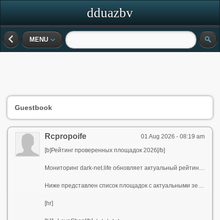
dduazbv
MENU
Guestbook
Rcpropoife
01 Aug 2026 - 08:19 am
[b]Рейтинг проверенных площадок 2026[/b]
Мониторинг dark-net.life обновляет актуальный рейтинг проверенных площадок 2026 года. Каждая из площадок лично проверены — только рабочие адреса. Добавьте в закладки — зеркала периодически меняются.
Ниже представлен список площадок с актуальными зеркалами. Переходите по ссылке под названием магазина.
[hr]